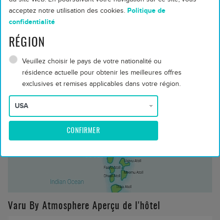
Varu By Atmosphere
acceptez notre utilisation des cookies.
Politique de
INSTALLATIONS
confidentialité
Villa with pool
Beachfront
Kids Club
RÉGION
SPA
Speedboat
Veuillez choisir le pays de votre nationalité ou
Gym
Tennis
résidence actuelle pour obtenir les meilleures offres
Swimming pool
exclusives et remises applicables dans votre région.
Free WiFi
House reef
Yoga
Wedding
Montrer plus
Varu By Atmosphere VOIR SUR LA CARTE
CONFIRMER
Varu By Atmosphere Aperçu de l'hôtel