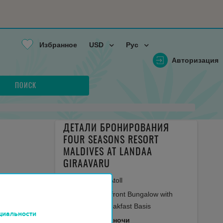
Избранное
USD
Рус
Авторизация
ПОИСК
ДЕТАЛИ БРОНИРОВАНИЯ
FOUR SEASONS RESORT
MALDIVES AT LANDAA
GIRAAVARU
Maldives, Baa Atoll
Premier Oceanfront Bungalow with
Pool, Bed & Breakfast Basis
циальности
2
Взросл.
7
ночи