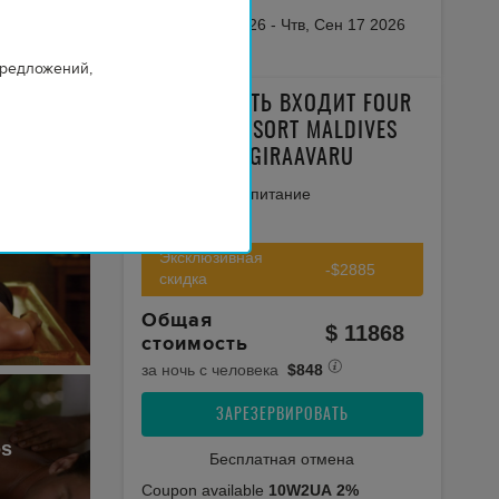
Чтв, Сен 10 2026
-
Чтв, Сен 17 2026
предложений,
В СТОИМОСТЬ ВХОДИТ FOUR
SEASONS RESORT MALDIVES
AT LANDAA GIRAAVARU
Проживание и питание
Все налоги
Эксклюзивная
-$2885
скидка
Общая
$
11868
стоимость
за ночь с человека
$
848
ЗАРЕЗЕРВИРОВАТЬ
os
Бесплатная отмена
Сoupon available
10W2UA
2%