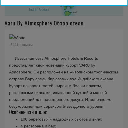
Varu By Atmosphere Обзор отеля
5421 отзывы
Известная сеть Atmosphere Hotels & Resorts
представляет свой новейший курорт VARU by
Atmosphere. Он расположен на живописном тропическом
острове Вару среди бирюзовых вод Индийского океана.
Курорт покоряет гостей широким белым пляжем,
роскошными виллами, изысканной кухней и массой
предложений для насыщенного досуга. И, конечно же,
безукоризненным сервисом 5-звездочного уровня.
Особенности отеля:
108 береговых и надводных сьютов и вилл;
4 ресторана и бар;