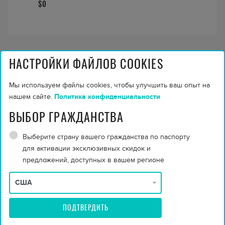
$0
Varu By Atmosphere
НАСТРОЙКИ ФАЙЛОВ COOKIES
УДОБСТВА
Мы используем файлы cookies, чтобы улучшить ваш опыт на
Villa with pool
нашем сайте.
Политика конфиденциальности
Beachfront
Kids Club
SPA
Speedboat
ВЫБОР ГРАЖДАНСТВА
Gym
Tennis
Swimming pool
Выберите страну вашего гражданства по паспорту
Free WiFi
House reef
для активации эксклюзивных скидок и
Yoga
Wedding
предложений, доступных в вашем регионе
Показать больше
Varu By Atmosphere ПОСМОТРЕТЬ НА КАРТЕ
ПОДТВЕРДИТЬ