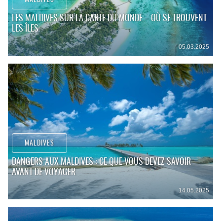
MALDIVES
LES MALDIVES SUR LA CARTE DU MONDE – OÙ SE TROUVENT
LES ÎLES
05.03.2025
MALDIVES
DANGERS AUX MALDIVES : CE QUE VOUS DEVEZ SAVOIR
AVANT DE VOYAGER
14.05.2025