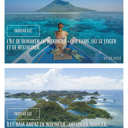
INDONÉSIE
L'ÎLE DE BUNAKEN EN INDONÉSIE : QUE FAIRE, OÙ SE LOGER
ET SE RESTAURER
10.10.2022
INDONÉSIE
ÎLES RAJA AMPAT EN INDONÉSIE : OÙ LOGER, MANGER,