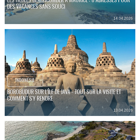
LES HÔTELS BEACHCOMBER À MAURICE : 8 ADRESSES POUR
DES VACANCES SANS SOUCI
14.04.2026
INDONÉSIE
BOROBUDUR SUR L'ÎLE DE JAVA - TOUT SUR LA VISITE ET
COMMENT S'Y RENDRE
13.04.2026