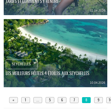
TARIFS ET COMMENT S'Y RENDRE
11.04.2026
SEYCHELLES
LES MEILLEURS HÔTELS 4 ÉTOILES AUX SEYCHELLES
10.04.2026
PREVIOUS
«
1
...
5
6
7
8
9
1