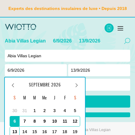
Experts des destinations insulaires de luxe • Depuis 2018
Abia Villas Legian
6/9/2026
13/9/2026
2
adulte ,
0
enfant
SEPTEMBRE 2026
S
M
M
Me
J
F
S
CHERCHER
30
31
1
2
3
4
5
...
6
7
8
9
10
11
12
Principale
Indonésie
Tanjung Benoa
Abia Villas Legian
13
14
15
16
17
18
19