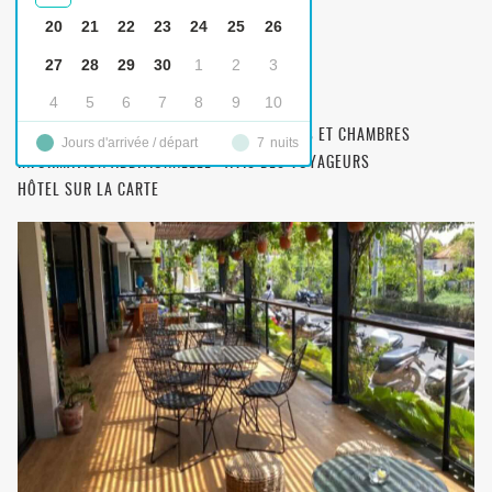
20
21
22
23
24
25
26
Abia Villas Legian
4-STAR
27
28
29
30
1
2
3
4
5
6
7
8
9
10
DESCRIPTION
OPTION DE TRANSFERT
FILTRAGE DES OPTIONS DE CHAMBRE
REPAS ET CHAMBRES
Jours d'arrivée / départ
7
nuits
INFORMATION ADDITIONNELLE
AVIS DES VOYAGEURS
HÔTEL SUR LA CARTE