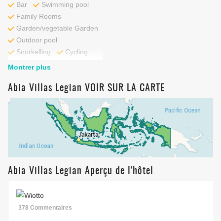
Bar
Swimming pool
Family Rooms
Garden/vegetable Garden
Outdoor pool
Snorkelling
Cycling
Montrer plus
Abia Villas Legian VOIR SUR LA CARTE
Abia Villas Legian Aperçu de l'hôtel
378 Commentaires