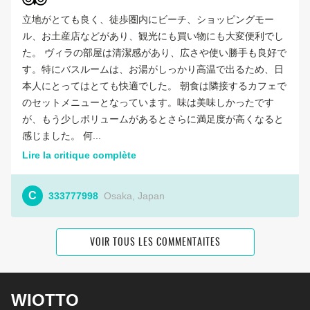
立地がとても良く、徒歩圏内にビーチ、ショッピングモー
ル、お土産店などがあり、観光にも買い物にも大変便利でし
た。 ヴィラの部屋は清潔感があり、広さや使い勝手も良好で
す。特にバスルームは、お湯がしっかり高温で出るため、日
本人にとってはとても快適でした。 朝食は隣接するカフェで
のセットメニューとなっています。味は美味しかったです
が、もう少しボリュームがあるとさらに満足度が高くなると
感じました。 何...
Lire la critique complète
C
333777998
Osaka, Japan
VOIR TOUS LES COMMENTAITES
WIOTTO