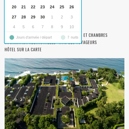
20
21
22
23
24
25
26
Alila Villas Uluwatu
5-STAR Luxe
27
28
29
30
1
2
3
4
5
6
7
8
9
10
DESCRIPTION
OPTION DE TRANSFERT
FILTRAGE DES OPTIONS DE CHAMBRE
REPAS ET CHAMBRES
Jours d'arrivée / départ
7
nuits
INFORMATION ADDITIONNELLE
AVIS DES VOYAGEURS
HÔTEL SUR LA CARTE