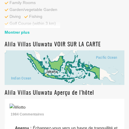
Family Rooms
Garden/vegetable Garden
Diving
Fishing
Golf Course (within 3 km)
Indoor pool
Montrer plus
Outdoor pool
Alila Villas Uluwatu VOIR SUR LA CARTE
Windsurfing
Cycling
Fitness centre
Alila Villas Uluwatu Aperçu de l'hôtel
1984 Commentaires
Aperçu :
Échappez-vous vers un havre de tranquillité et