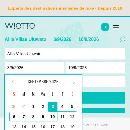
Experts des destinations insulaires de luxe • Depuis 2018
Alila Villas Uluwatu
3/9/2026
10/9/2026
2
adulte ,
0
enfant
SEPTEMBRE 2026
S
M
M
Me
J
F
S
CHERCHER
30
31
1
2
3
4
5
...
6
7
8
9
10
11
12
Principale
Indonésie
Tanjung Benoa
Alila Villas Uluwatu
13
14
15
16
17
18
19