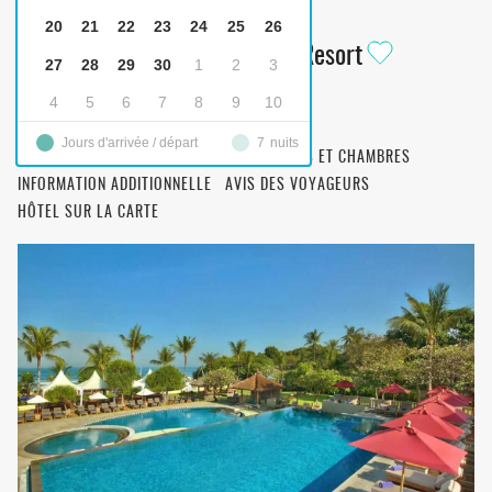
Bali Niksoma Boutique Beach Resort
20
21
22
23
24
25
26
Bali Niksoma Boutique Beach Resort
27
28
29
30
1
2
3
5-STAR
4
5
6
7
8
9
10
DESCRIPTION
OPTION DE TRANSFERT
Jours d'arrivée / départ
7
nuits
FILTRAGE DES OPTIONS DE CHAMBRE
REPAS ET CHAMBRES
INFORMATION ADDITIONNELLE
AVIS DES VOYAGEURS
HÔTEL SUR LA CARTE