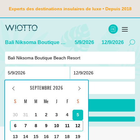
Experts des destinations insulaires de luxe • Depuis 2018
Bali Niksoma Boutique Beach Resort
5/9/2026
12/9/2026
2
adulte ,
0
enfant
SEPTEMBRE 2026
S
M
M
Me
J
F
S
CHERCHER
30
31
1
2
3
4
5
...
6
7
8
9
10
11
12
Principale
Indonésie
Tanjung Benoa
13
14
15
16
17
18
19