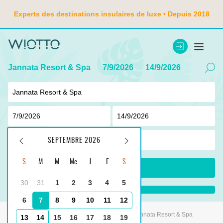
Experts des destinations insulaires de luxe • Depuis 2018
Jannata Resort & Spa
7/9/2026
14/9/2026
2
adulte ,
0
enfant
SEPTEMBRE 2026
S
M
M
Me
J
F
S
CHERCHER
30
31
1
2
3
4
5
...
6
7
8
9
10
11
12
Principale
Indonésie
Tanjung Benoa
Jannata Resort & Spa
13
14
15
16
17
18
19