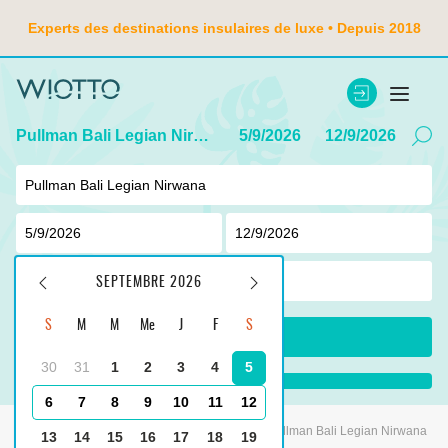
Experts des destinations insulaires de luxe • Depuis 2018
Pullman Bali Legian Nirwana
5/9/2026
12/9/2026
2
adulte ,
0
enfant
SEPTEMBRE 2026
S
M
M
Me
J
F
S
CHERCHER
30
31
1
2
3
4
5
...
6
7
8
9
10
11
12
Principale
Indonésie
Tanjung Benoa
Pullman Bali Legian Nirwana
13
14
15
16
17
18
19