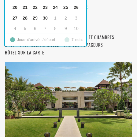
20
21
22
23
24
25
26
Pullman Bali Legian Nirwana
5-STAR
27
28
29
30
1
2
3
4
5
6
7
8
9
10
DESCRIPTION
OPTION DE TRANSFERT
FILTRAGE DES OPTIONS DE CHAMBRE
REPAS ET CHAMBRES
Jours d'arrivée / départ
7
nuits
INFORMATION ADDITIONNELLE
AVIS DES VOYAGEURS
HÔTEL SUR LA CARTE