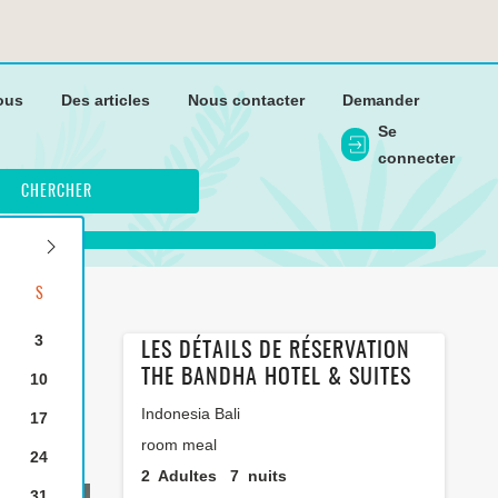
ous
Des articles
Nous contacter
Demander
Se
connecter
CHERCHER
S
3
LES DÉTAILS DE RÉSERVATION
THE BANDHA HOTEL & SUITES
10
Indonesia Bali
17
room meal
24
2
Adultes
7
nuits
31