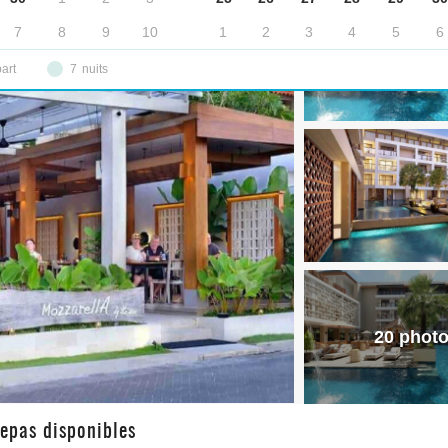
7
8
9
10
1
2
3
4
5
6
part
7
nuits
20 phot
repas disponibles