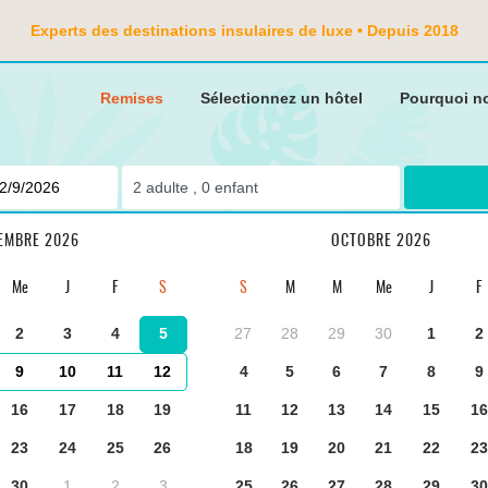
Experts des destinations insulaires de luxe • Depuis 2018
Remises
Sélectionnez un hôtel
Pourquoi n
2
adulte ,
0
enfant
...
EMBRE 2026
OCTOBRE 2026
Me
J
F
S
S
M
M
Me
J
F
2
3
4
5
27
28
29
30
1
2
9
10
11
12
4
5
6
7
8
9
16
17
18
19
11
12
13
14
15
16
E CHAMBRE
REPAS ET CHAMBRES
INFORMATION ADDITIONNELLE
23
24
25
26
18
19
20
21
22
23
30
1
2
3
25
26
27
28
29
30