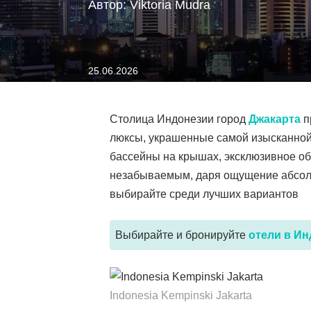
Автор: Viktoria Mudra
25.06.2026
Столица Индонезии город
Джакарта
п
люксы, украшенные самой изысканной
бассейны на крышах, эксклюзивное об
незабываемым, даря ощущение абсолю
выбирайте среди лучших вариантов
Выбирайте и бронируйте
отели в И
Indonesia Kempinski Jakarta