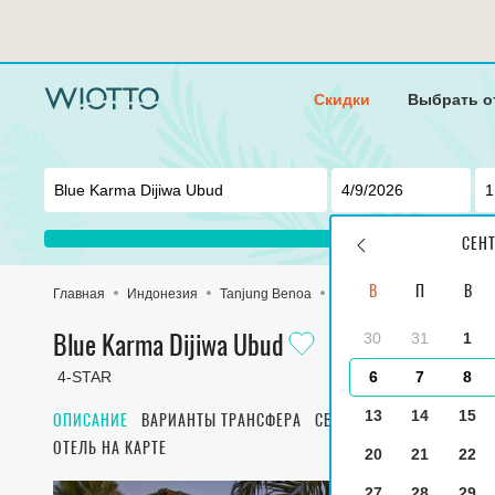
Скидки
Выбрать о
СЕН
В
П
В
Главная
Индонезия
Tanjung Benoa
Blue Karma Dijiwa Ubud
30
31
1
Blue Karma Dijiwa Ubud
4-STAR
6
7
8
13
14
15
ОПИСАНИЕ
ВАРИАНТЫ ТРАНСФЕРА
СВОЙСТВА НОМЕРА
ПИТА
ОТЕЛЬ НА КАРТЕ
20
21
22
27
28
29