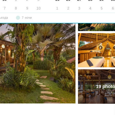
7
8
9
10
1
2
3
4
5
6
ъезда
7
ночи
19 phot