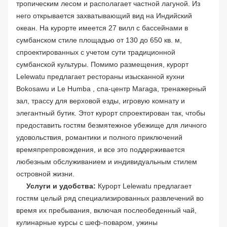
тропическим лесом и располагает частной лагуной. Из
него открывается захватывающий вид на Индийский
океан. На курорте имеется 27 вилл с бассейнами в
сумбанском стиле площадью от 130 до 650 кв. м,
спроектированных с учетом сути традиционной
сумбанской культуры. Помимо размещения, курорт
Lelewatu предлагает рестораны изысканной кухни
Bokosawu и Le Humba , спа-центр Maraga, тренажерный
зал, трассу для верховой езды, игровую комнату и
элегантный бутик. Этот курорт спроектирован так, чтобы
предоставить гостям безмятежное убежище для личного
удовольствия, романтики и полного приключений
времяпрепровождения, и все это поддерживается
любезным обслуживанием и индивидуальным стилем
островной жизни.
Услуги и удобства:
Курорт Lelewatu предлагает
гостям целый ряд специализированных развлечений во
время их пребывания, включая послеобеденный чай,
кулинарные курсы с шеф-поваром, ужины