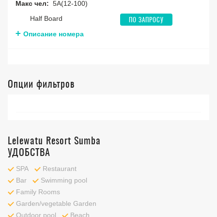
Макс чел:
5A(12-100)
Half Board
ПО ЗАПРОСУ
Описание номера
Опции фильтров
Lelewatu Resort Sumba
УДОБСТВА
SPA
Restaurant
Bar
Swimming pool
Family Rooms
Garden/vegetable Garden
Outdoor pool
Beach