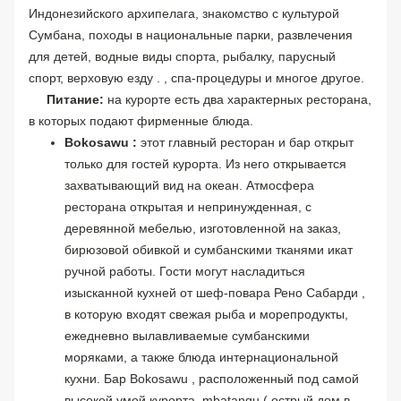
Индонезийского архипелага, знакомство с культурой
Сумбана, походы в национальные парки, развлечения
для детей, водные виды спорта, рыбалку, парусный
спорт, верховую езду . , спа-процедуры и многое другое.
Питание:
на курорте есть два характерных ресторана,
в которых подают фирменные блюда.
Bokosawu :
этот главный ресторан и бар открыт
только для гостей курорта. Из него открывается
захватывающий вид на океан. Атмосфера
ресторана открытая и непринужденная, с
деревянной мебелью, изготовленной на заказ,
бирюзовой обивкой и сумбанскими тканями икат
ручной работы. Гости могут насладиться
изысканной кухней от шеф-повара Рено Сабарди ,
в которую входят свежая рыба и морепродукты,
ежедневно вылавливаемые сумбанскими
моряками, а также блюда интернациональной
кухни. Бар Bokosawu , расположенный под самой
высокой умой курорта. mbatangu ( острый дом в