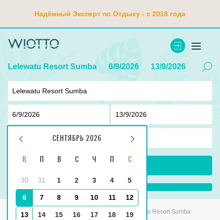
Надёжный Эксперт по Отдыху - с 2018 года
Lelewatu Resort Sumba
6/9/2026
13/9/2026
2
взр ,
0
дети
СЕНТЯБРЬ 2026
В
П
В
С
Ч
П
С
ПОИСК
30
31
1
2
3
4
5
...
6
7
8
9
10
11
12
Главная
Индонезия
Labuan Bajo
Lelewatu Resort Sumba
13
14
15
16
17
18
19