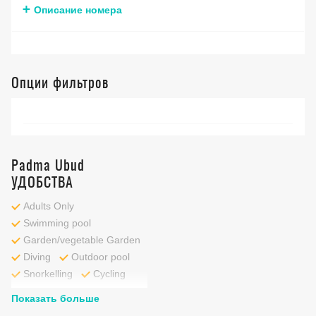
Описание номера
Опции фильтров
Padma Ubud
УДОБСТВА
Adults Only
Swimming pool
Garden/vegetable Garden
Diving
Outdoor pool
Snorkelling
Cycling
Показать больше