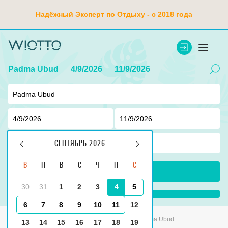
Надёжный Эксперт по Отдыху - с 2018 года
Padma Ubud
4/9/2026
11/9/2026
2
взр ,
0
дети
СЕНТЯБРЬ 2026
В
П
В
С
Ч
П
С
ПОИСК
30
31
1
2
3
4
5
...
6
7
8
9
10
11
12
Главная
Индонезия
Tanjung Benoa
Padma Ubud
13
14
15
16
17
18
19