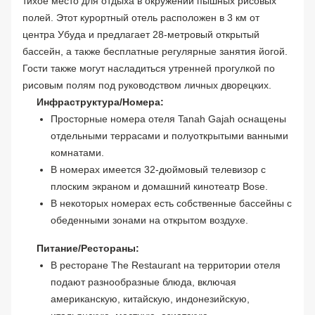
тихое место для отдыха в окружении пышных рисовых
полей. Этот курортный отель расположен в 3 км от
центра Убуда и предлагает 28-метровый открытый
бассейн, а также бесплатные регулярные занятия йогой.
Гости также могут насладиться утренней прогулкой по
рисовым полям под руководством личных дворецких.
Инфраструктура/Номера:
Просторные номера отеля Tanah Gajah оснащены
отдельными террасами и полуоткрытыми ванными
комнатами.
В номерах имеется 32-дюймовый телевизор с
плоским экраном и домашний кинотеатр Bose.
В некоторых номерах есть собственные бассейны с
обеденными зонами на открытом воздухе.
Питание/Рестораны:
В ресторане The Restaurant на территории отеля
подают разнообразные блюда, включая
американскую, китайскую, индонезийскую,