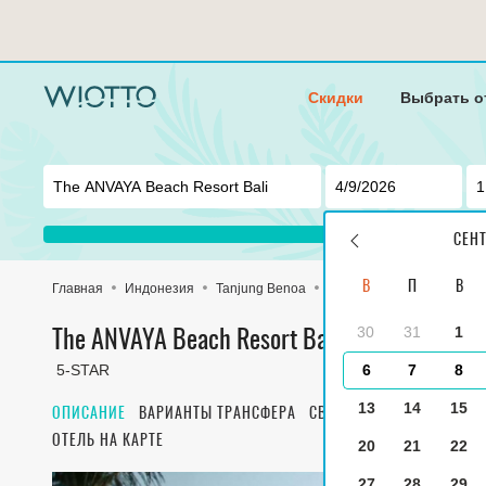
Скидки
Выбрать о
СЕН
В
П
В
Главная
Индонезия
Tanjung Benoa
The ANVAYA Beach Resort 
30
31
1
The ANVAYA Beach Resort Bali
5-STAR
6
7
8
13
14
15
ОПИСАНИЕ
ВАРИАНТЫ ТРАНСФЕРА
СВОЙСТВА НОМЕРА
ПИТА
ОТЕЛЬ НА КАРТЕ
20
21
22
27
28
29