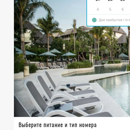
4
5
6
Дни прибытия / от
Выберите питание и тип номера