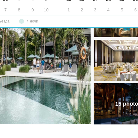
7
8
9
10
1
2
3
4
5
6
ъезда
7
ночи
15 phot