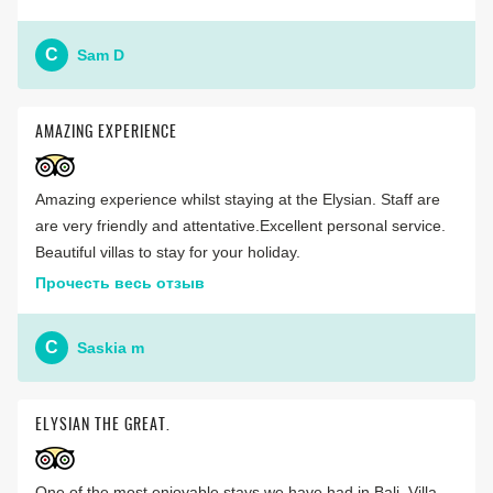
C
Sam D
AMAZING EXPERIENCE
Amazing experience whilst staying at the Elysian. Staff are
are very friendly and attentative.Excellent personal service.
Beautiful villas to stay for your holiday.
Прочесть весь отзыв
C
Saskia m
ELYSIAN THE GREAT.
One of the most enjoyable stays we have had in Bali. Villa