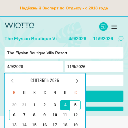
Надёжный Эксперт по Отдыху - с 2018 года
The Elysian Boutique Villa Resort
4/9/2026
11/9/2026
2
взр ,
0
дети
СЕНТЯБРЬ 2026
В
П
В
С
Ч
П
С
ПОИСК
30
31
1
2
3
4
5
...
6
7
8
9
10
11
12
Главная
Индонезия
Tanjung Benoa
13
14
15
16
17
18
19