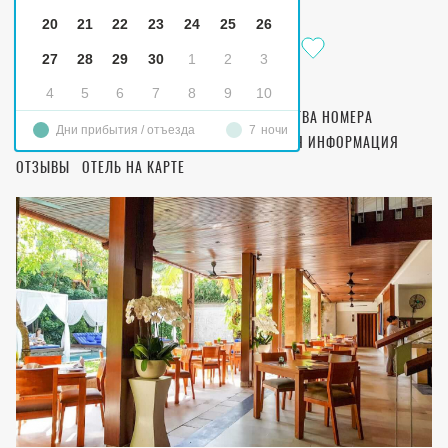
The Elysian Boutique Villa Resort
20
21
22
23
24
25
26
The Elysian Boutique Villa Resort
27
28
29
30
1
2
3
Boutique Hotel
4
5
6
7
8
9
10
ОПИСАНИЕ
ВАРИАНТЫ ТРАНСФЕРА
СВОЙСТВА НОМЕРА
Дни прибытия / отъезда
7
ночи
ПИТАНИЕ И ТИП НОМЕРА
ДОПОЛНИТЕЛЬНАЯ ИНФОРМАЦИЯ
ОТЗЫВЫ
ОТЕЛЬ НА КАРТЕ