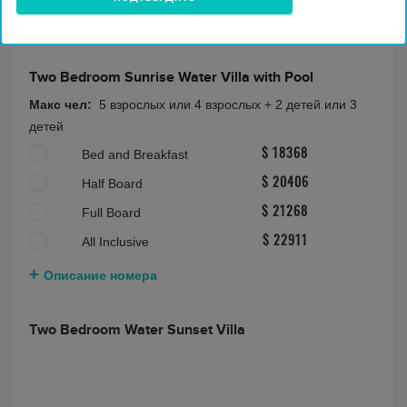
Two Bedroom Sunrise Water Villa with Pool
Макс чел:
5 взрослых или 4 взрослых + 2 детей или 3
детей
Bed and Breakfast
$ 18368
Half Board
$ 20406
Full Board
$ 21268
All Inclusive
$ 22911
Описание номера
Two Bedroom Water Sunset Villa