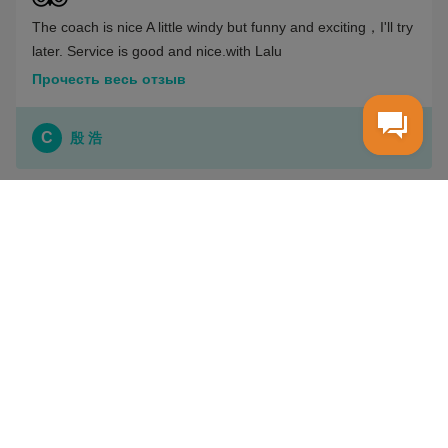
The coach is nice A little windy but funny and exciting，I'll try
later. Service is good and nice.with Lalu
Прочесть весь отзыв
C
殷 浩
DOPHIN CRUISE
exciting experience with good sailers lalu、naaif、haady
Прочесть весь отзыв
C
Kiwi L
BEST EXPERIENCE