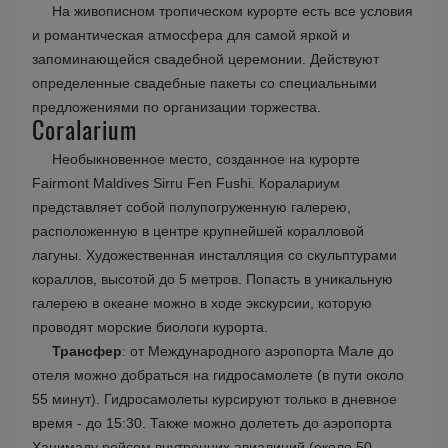
На живописном тропическом курорте есть все условия
и романтическая атмосфера для самой яркой и
запоминающейся свадебной церемонии. Действуют
определенные свадебные пакеты со специальными
предложениями по организации торжества.
Coralarium
Необыкновенное место, созданное на курорте
Fairmont Maldives Sirru Fen Fushi. Коралариум
представляет собой полупогруженную галерею,
расположенную в центре крупнейшей коралловой
лагуны. Художественная инсталляция со скульптурами
кораллов, высотой до 5 метров. Попасть в уникальную
галерею в океане можно в ходе экскурсии, которую
проводят морские биологи курорта.
Трансфер
: от Международного аэропорта Мале до
отеля можно добраться на гидросамолете (в пути около
55 минут). Гидросамолеты курсируют только в дневное
время - до 15:30. Также можно долететь до аэропорта
Ханимаду рейсом внутренних авиалиний (около 50