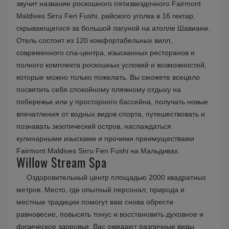
звучит название роскошного пятизвездочного Fairmont
Maldives Sirru Fen Fushi, райского уголка в 16 гектар,
скрывающегося за большой лагуной на атолле Шавиани.
Отель состоит из 120 комфортабельных вилл,
современного спа-центра, изысканных ресторанов и
полного комплекта роскошных условий и возможностей,
которые можно только пожелать. Вы сможете всецело
посвятить себя спокойному пляжному отдыху на
побережье или у просторного бассейна, получать новые
впечатления от водных видов спорта, путешествовать и
познавать экзотический остров, наслаждаться
кулинарными изысками и прочими преимуществами
Fairmont Maldives Sirru Fen Fushi на Мальдивах.
Willow Stream Spa
Оздоровительный центр площадью 2000 квадратных
метров. Место, где опытный персонал, природа и
местные традиции помогут вам снова обрести
равновесие, повысить тонус и восстановить духовное и
физическое здоровье. Вас ожидают различные виды