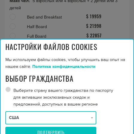
Макс чел:
5 взрослых или 4 взрослых + 2 детей или 3
детей
Bed and Breakfast
$ 19959
Half Board
$ 21998
Full Board
$ 22857
All Inclusive
$ 24489
НАСТРОЙКИ ФАЙЛОВ COOKIES
Описание номера
Мы используем файлы cookies, чтобы улучшить ваш опыт на
нашем сайте.
Политика конфиденциальности
Two Bedroom Water Sunrise Villa
ВЫБОР ГРАЖДАНСТВА
Выберите страну вашего гражданства по паспорту
для активации эксклюзивных скидок и
предложений, доступных в вашем регионе
ПОДТВЕРДИТЬ