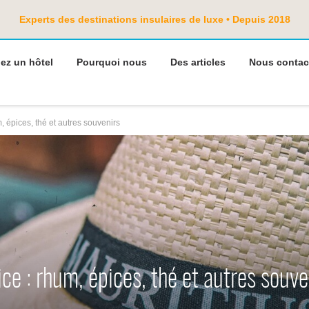
Experts des destinations insulaires de luxe • Depuis 2018
ez un hôtel
Pourquoi nous
Des articles
Nous contac
m, épices, thé et autres souvenirs
ice : rhum, épices, thé et autres souve