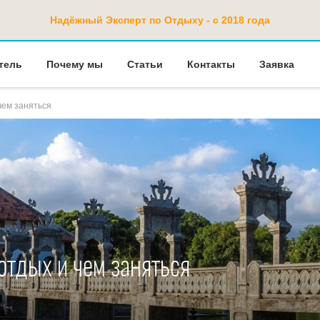
Надёжный Эксперт по Отдыху - с 2018 года
тель
Почему мы
Статьи
Контакты
Заявка
чем заняться
 отдых и чем заняться