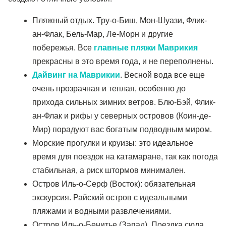
Пляжный отдых. Тру-о-Биш, Мон-Шуази, Флик-
ан-Флак, Бель-Мар, Ле-Морн и другие
побережья. Все
главные пляжи Маврикия
прекрасны в это время года, и не переполнены.
Дайвинг на Маврикии
. Весной вода все еще
очень прозрачная и теплая, особенно до
прихода сильных зимних ветров. Блю-Бэй, Флик-
ан-Флак и рифы у северных островов (Коин-де-
Мир) порадуют вас богатым подводным миром.
Морские прогулки и круизы: это идеальное
время для поездок на катамаране, так как погода
стабильная, а риск штормов минимален.
Остров Иль-о-Серф (Восток): обязательная
экскурсия. Райский остров с идеальными
пляжами и водными развлечениями.
Остров Иль-о-Бенитье (Запад). Поездка сюда