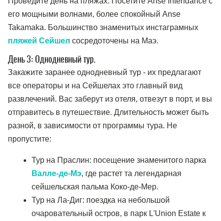
Проведите день на пляжах. Посетите Anse Intendance с
его мощными волнами, более спокойный Anse
Takamaka. Большинство знаменитых инстаграмных
пляжей Сейшел
сосредоточены на Маэ.
День 3: Однодневный тур.
Закажите заранее однодневный тур - их предлагают
все операторы и на Сейшелах это главный вид
развлечений. Вас заберут из отеля, отвезут в порт, и вы
отправитесь в путешествие. Длительность может быть
разной, в зависимости от программы тура. Не
пропустите:
Тур на Праслин: посещение знаменитого парка
Валле-де-Мэ
, где растет та легендарная
сейшельская пальма Коко-де-Мер.
Тур на Ла-Диг: поездка на небольшой
очаровательный остров, в парк L'Union Estate к